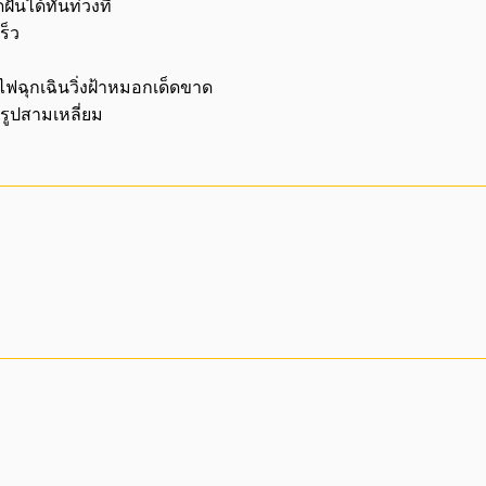
ันได้ทันท่วงที
ร็ว
ฟฉุกเฉินวิ่งฝ้าหมอกเด็ดขาด
รูปสามเหลี่ยม