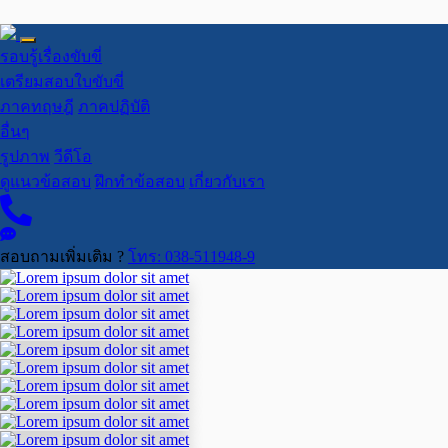
รอบรู้เรื่องขับขี่
เตรียมสอบใบขับขี่
ภาคทฤษฎี
ภาคปฏิบัติ
อื่นๆ
รูปภาพ
วีดีโอ
ดูแนวข้อสอบ
ฝึกทำข้อสอบ
เกี่ยวกับเรา
สอบถามเพิ่มเติม ?
โทร: 038-511948-9